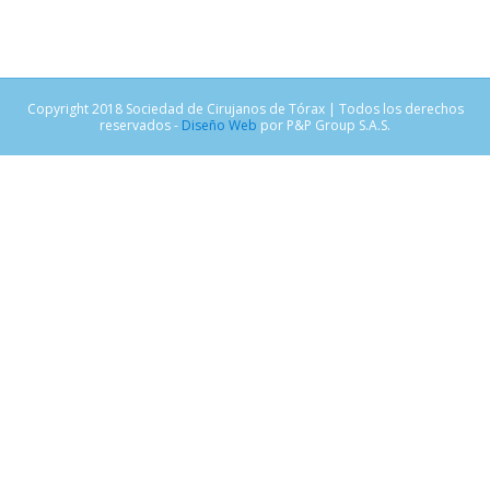
Copyright 2018 Sociedad de Cirujanos de Tórax | Todos los derechos
reservados -
Diseño Web
por P&P Group S.A.S.