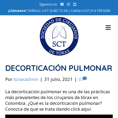
Síguenos en
¡Llámanos!
Teléfono: (+57 2) 667 72 04 | Celular:(+57) 314 799 6380
M
e
n
ú
DECORTICACIÓN PULMONAR
Por
toraxadmin
|
31 julio, 2021
|
0
La decorticación pulmonar es una de las prácticas
más prevalentes de los cirujanos de tórax en
Colombia. ¿Qué es la decorticación pulmonar?
Conozca de que se trata dando click aquí.